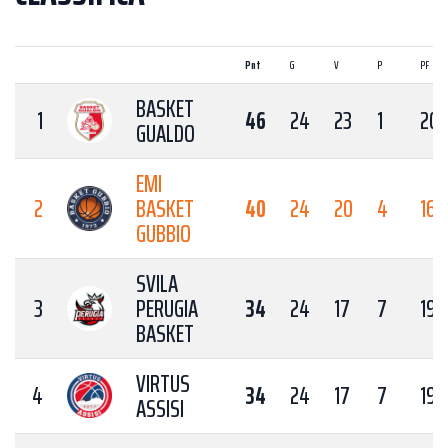
Pnt
G
V
P
PF
BASKET
1
46
24
23
1
20
GUALDO
EMI
2
BASKET
40
24
20
4
166
GUBBIO
SVILA
3
PERUGIA
34
24
17
7
192
BASKET
VIRTUS
4
34
24
17
7
196
ASSISI