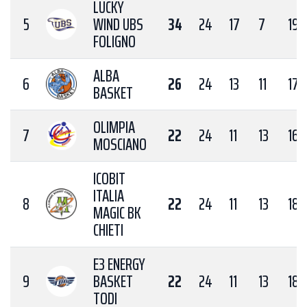
LUCKY
5
WIND UBS
34
24
17
7
190
FOLIGNO
ALBA
6
26
24
13
11
171
BASKET
OLIMPIA
7
22
24
11
13
169
MOSCIANO
ICOBIT
ITALIA
8
22
24
11
13
180
MAGIC BK
CHIETI
E3 ENERGY
9
BASKET
22
24
11
13
183
TODI