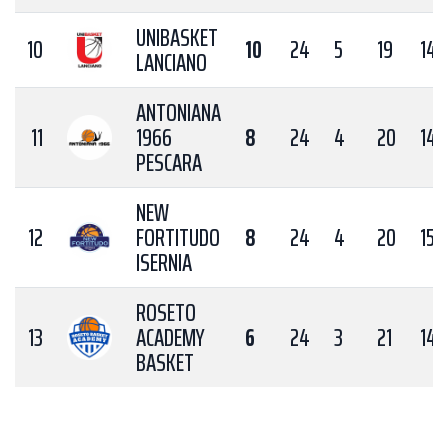
UNIBASKET
10
10
24
5
19
147
LANCIANO
ANTONIANA
11
1966
8
24
4
20
149
PESCARA
NEW
12
FORTITUDO
8
24
4
20
150
ISERNIA
ROSETO
13
ACADEMY
6
24
3
21
145
BASKET