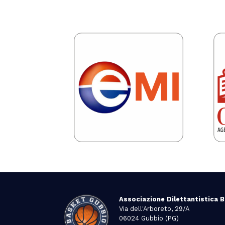
Associazione Dilettantistica 
Via dell'Arboreto, 29/A
06024 Gubbio (PG)