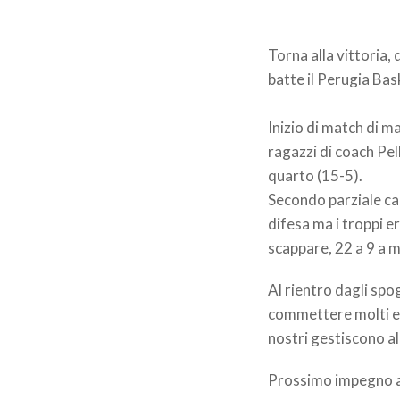
Torna alla vittoria, 
batte il Perugia Bas
Inizio di match di m
ragazzi di coach Pell
quarto (15-5).
Secondo parziale car
difesa ma i troppi e
scappare, 22 a 9 a 
Al rientro dagli spo
commettere molti er
nostri gestiscono al 
Prossimo impegno an