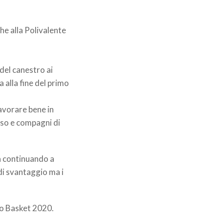
che alla Polivalente
 del canestro ai
a alla fine del primo
lavorare bene in
sso e compagni di
ma continuando a
di svantaggio ma i
lo Basket 2020.