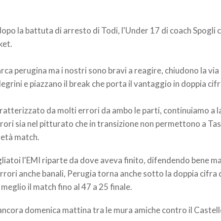
dopo la battuta di arresto di Todi, l'Under 17 di coach Spogli 
ket.
arca perugina ma i nostri sono bravi a reagire, chiudono la via
egrini e piazzano il break che porta il vantaggio in doppia cifr
atterizzato da molti errori da ambo le parti, continuiamo a 
rrori sia nel pitturato che in transizione non permettono a Ta
metà match.
gliatoi l'EMI riparte da dove aveva finito, difendendo bene 
rori anche banali, Perugia torna anche sotto la doppia cifra 
meglio il match fino al 47 a 25 finale.
cora domenica mattina tra le mura amiche contro il Castel