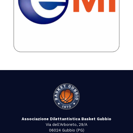
Associazione Dilettantistica Basket Gubbio
Via dell'Arboreto, 29/A
06024 Gubbio (PG)