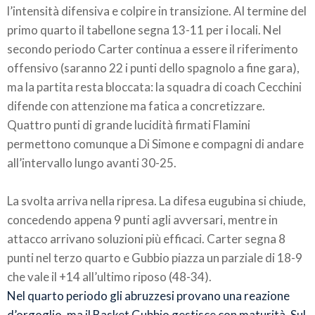
l’intensità difensiva e colpire in transizione. Al termine del
primo quarto il tabellone segna 13-11 per i locali. Nel
secondo periodo Carter continua a essere il riferimento
offensivo (saranno 22 i punti dello spagnolo a fine gara),
ma la partita resta bloccata: la squadra di coach Cecchini
difende con attenzione ma fatica a concretizzare.
Quattro punti di grande lucidità firmati Flamini
permettono comunque a Di Simone e compagni di andare
all’intervallo lungo avanti 30-25.
La svolta arriva nella ripresa. La difesa eugubina si chiude,
concedendo appena 9 punti agli avversari, mentre in
attacco arrivano soluzioni più efficaci. Carter segna 8
punti nel terzo quarto e Gubbio piazza un parziale di 18-9
che vale il +14 all’ultimo riposo (48-34).
Nel quarto periodo gli abruzzesi provano una reazione
d’orgoglio, ma il Basket Gubbio gestisce con maturità. Sul