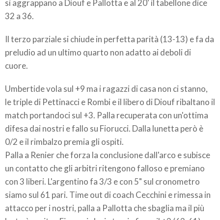
si aggrappano a Diouf e Pallotta e al 20' il tabellone dice
32 a 36.
Il terzo parziale si chiude in perfetta parità (13-13) e fa da
preludio ad un ultimo quarto non adatto ai deboli di
cuore.
Umbertide vola sul +9 ma i ragazzi di casa non ci stanno,
le triple di Pettinacci e Rombi e il libero di Diouf ribaltano il
match portandoci sul +3. Palla recuperata con un'ottima
difesa dai nostri e fallo su Fiorucci. Dalla lunetta però è
0/2 e il rimbalzo premia gli ospiti.
Palla a Renier che forza la conclusione dall'arco e subisce
un contatto che gli arbitri ritengono falloso e premiano
con 3 liberi. L'argentino fa 3/3 e con 5" sul cronometro
siamo sul 61 pari. Time out di coach Cecchini e rimessa in
attacco per i nostri, palla a Pallotta che sbaglia ma il più