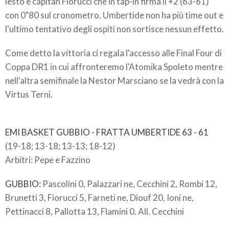
lesto è capitan Fiorucci che in tap-in firma il +2 (63-61)
con 0"80 sul cronometro. Umbertide non ha più time out e
l'ultimo tentativo degli ospiti non sortisce nessun effetto.
Come detto la vittoria ci regala l'accesso alle Final Four di
Coppa DR1 in cui affronteremo l'Atomika Spoleto mentre
nell'altra semifinale la Nestor Marsciano se la vedrà con la
Virtus Terni.
EMI BASKET GUBBIO - FRATTA UMBERTIDE 63 - 61
(19-18; 13-18; 13-13; 18-12)
Arbitri: Pepe e Fazzino
GUBBIO:
Pascolini 0, Palazzari ne, Cecchini 2, Rombi 12,
Brunetti 3, Fiorucci 5, Farneti ne, Diouf 20, Ioni ne,
Pettinacci 8, Pallotta 13, Flamini 0. All. Cecchini