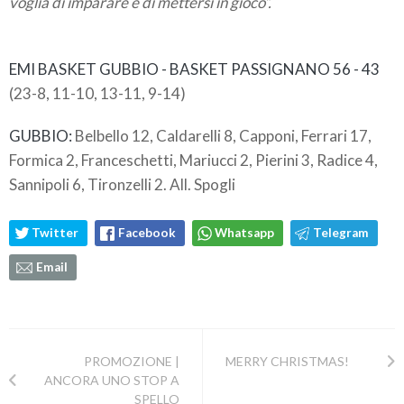
voglia di imparare e di mettersi in gioco”.
EMI BASKET GUBBIO - BASKET PASSIGNANO 56 - 43
(23-8, 11-10, 13-11, 9-14)
GUBBIO:
Belbello 12, Caldarelli 8, Capponi, Ferrari 17,
Formica 2, Franceschetti, Mariucci 2, Pierini 3, Radice 4,
Sannipoli 6, Tironzelli 2. All. Spogli
Twitter
Facebook
Whatsapp
Telegram
Email
PROMOZIONE |
MERRY CHRISTMAS!
ANCORA UNO STOP A
SPELLO