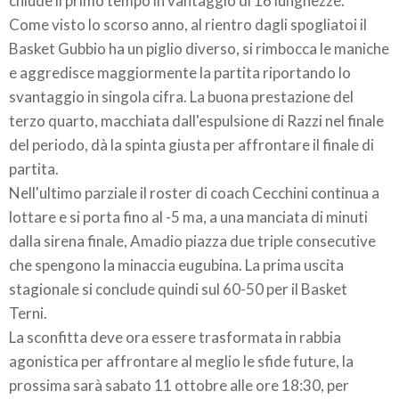
chiude il primo tempo in vantaggio di 16 lunghezze.
Come visto lo scorso anno, al rientro dagli spogliatoi il
Basket Gubbio ha un piglio diverso, si rimbocca le maniche
e aggredisce maggiormente la partita riportando lo
svantaggio in singola cifra. La buona prestazione del
terzo quarto, macchiata dall'espulsione di Razzi nel finale
del periodo, dà la spinta giusta per affrontare il finale di
partita.
Nell'ultimo parziale il roster di coach Cecchini continua a
lottare e si porta fino al -5 ma, a una manciata di minuti
dalla sirena finale, Amadio piazza due triple consecutive
che spengono la minaccia eugubina. La prima uscita
stagionale si conclude quindi sul 60-50 per il Basket
Terni.
La sconfitta deve ora essere trasformata in rabbia
agonistica per affrontare al meglio le sfide future, la
prossima sarà sabato 11 ottobre alle ore 18:30, per