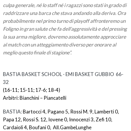
culpa generale, né lo staff né i ragazzi sono stati in grado di
raddrizzare una barca che stava andando alla deriva. Ora
probabilmente nel primo turno di playoff affronteremo un
Foligno in gran salute che fa dell’aggressività e del pressing
la sua arma migliore, dovremo assolutamente approcciare
al match con un atteggiamento diverso per onorare al
meglio questo finale di stagione”.
BASTIA BASKET SCHOOL - EMI BASKET GUBBIO 66-
32
(16-11; 15-11; 17-6; 18-4)
Arbitri: Bianchini – Piancatelli
BASTIA:
Bartocci 4, Pagano 5, Rossi M. 9, Lamberti 0,
Papa 12, Rossi S. 12, Iovene 0, Innocenzi 3, Zefi 10,
Cardaioli 4, Boufani 0, All.GambeLunghe