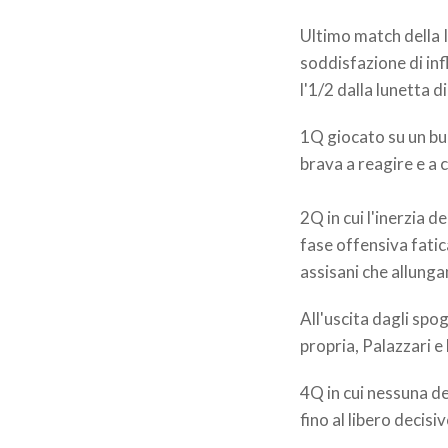
Ultimo match della II
soddisfazione di inf
l'1/2 dalla lunetta d
1Q giocato su un buo
brava a reagire e a 
2Q in cui l'inerzia 
fase offensiva fatic
assisani che allunga
All'uscita dagli spog
propria, Palazzari e 
4Q in cui nessuna del
fino al libero decisi