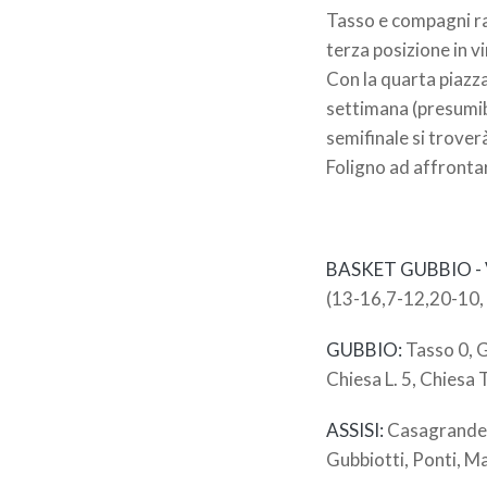
Tasso e compagni ra
terza posizione in vi
Con la quarta piazz
settimana (presumibi
semifinale si trover
Foligno ad affrontar
BASKET GUBBIO - 
(13-16,7-12,20-10,
GUBBIO:
Tasso 0, G
Chiesa L. 5, Chiesa T
ASSISI:
Casagrande 1
Gubbiotti, Ponti, Ma