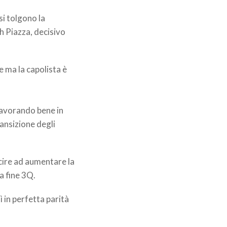
si tolgono la
ch Piazza, decisivo
e ma la capolista è
 lavorando bene in
ransizione degli
uscire ad aumentare la
 a fine 3Q.
ì in perfetta parità