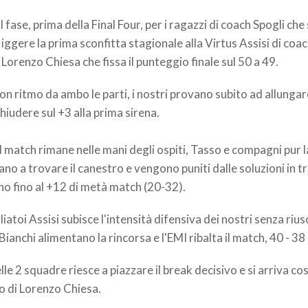
 fase, prima della Final Four, per i ragazzi di coach Spogli che 
liggere la prima sconfitta stagionale alla Virtus Assisi di coa
i Lorenzo Chiesa che fissa il punteggio finale sul 50 a 49.
n ritmo da ambo le parti, i nostri provano subito ad allungar
chiudere sul +3 alla prima sirena.
del match rimane nelle mani degli ospiti, Tasso e compagni pur
ano a trovare il canestro e vengono puniti dalle soluzioni in t
no fino al +12 di metà match (20-32).
liatoi Assisi subisce l'intensità difensiva dei nostri senza ri
Bianchi alimentano la rincorsa e l'EMI ribalta il match, 40 - 38
le 2 squadre riesce a piazzare il break decisivo e si arriva cos
vo di Lorenzo Chiesa.