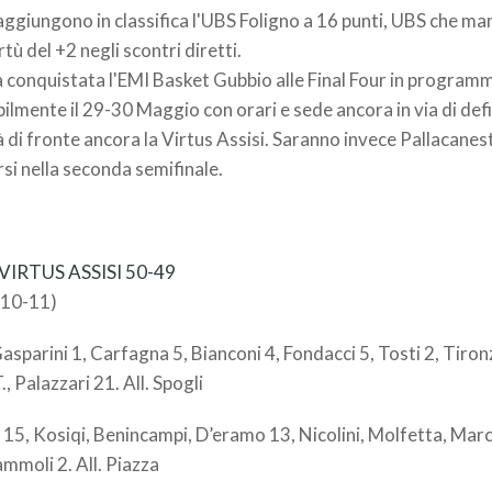
ggiungono in classifica l'UBS Foligno a 16 punti, UBS che m
rtù del +2 negli scontri diretti.
a conquistata l'EMI Basket Gubbio alle Final Four in program
lmente il 29-30 Maggio con orari e sede ancora in via di defi
à di fronte ancora la Virtus Assisi. Saranno invece Pallacane
si nella seconda semifinale.
VIRTUS ASSISI 50-49
 10-11)
asparini 1, Carfagna 5, Bianconi 4, Fondacci 5, Tosti 2, Tironz
., Palazzari 21. All. Spogli
5, Kosiqi, Benincampi, D’eramo 13, Nicolini, Molfetta, Marc
mmoli 2. All. Piazza