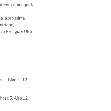
antiene comunque la
ma la prossima
nizione) in
stro Perugia e UBS
elli, Bianchi 12,
hese 5, Aisa 12,