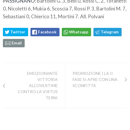
PASSIGNANO:
Bartolini G. 3, Belli 0, Rossi C. 2, Tofanetti
0, Nicoletti 6, Mukia 6, Scoscia 7, Rossi P. 3, Bartolini M. 7,
Sebastiani 0, Chierico 11, Mortini 7. All. Polvani
Twitter
Facebook
Whatsapp
Telegram
Email
EMOZIONANTE
PROMOZIONE | LA II
VITTORIA
FASE SI APRE CON UNA
ALL'OVERTIME
SCONFITTA
CONTRO LA VIRTUS
TERNI