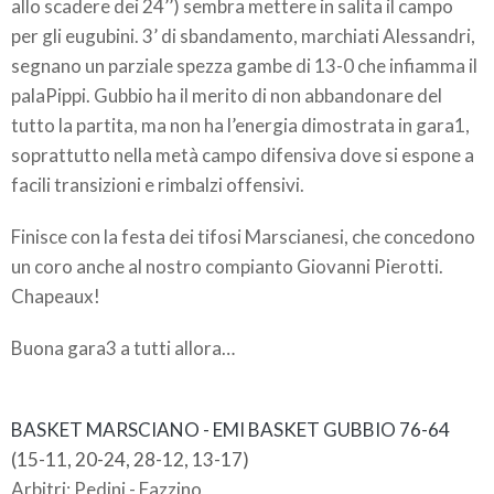
allo scadere dei 24’’) sembra mettere in salita il campo
per gli eugubini. 3’ di sbandamento, marchiati Alessandri,
segnano un parziale spezza gambe di 13-0 che infiamma il
palaPippi. Gubbio ha il merito di non abbandonare del
tutto la partita, ma non ha l’energia dimostrata in gara1,
soprattutto nella metà campo difensiva dove si espone a
facili transizioni e rimbalzi offensivi.
Finisce con la festa dei tifosi Marscianesi, che concedono
un coro anche al nostro compianto Giovanni Pierotti.
Chapeaux!
Buona gara3 a tutti allora…
BASKET MARSCIANO - EMI BASKET GUBBIO
76-64
(15-11, 20-24, 28-12, 13-17)
Arbitri: Pedini - Fazzino