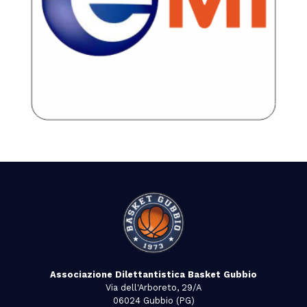
Associazione Dilettantistica Basket Gubbio
Via dell'Arboreto, 29/A
06024 Gubbio (PG)