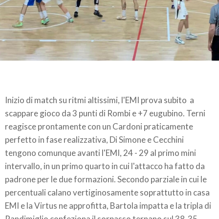
Inizio di match su ritmi altissimi, l'EMI prova subito a
scappare gioco da 3 punti di Rombi e +7 eugubino. Terni
reagisce prontamente con un Cardoni praticamente
perfetto in fase realizzativa, Di Simone e Cecchini
tengono comunque avanti l'EMI, 24 - 29 al primo mini
intervallo, in un primo quarto in cui l'attacco ha fatto da
padrone per le due formazioni. Secondo parziale in cui le
percentuali calano vertiginosamente soprattutto in casa
EMI e la Virtus ne approfitta, Bartola impatta e la tripla di
Pandimiglio confeziona il sorpasso ternano sul 38-35.