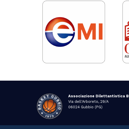
Associazione Dilettantistica 
Via dell'Arboreto, 29/A
06024 Gubbio (PG)