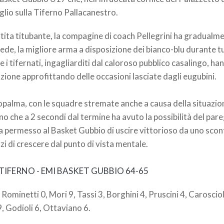
eglio sulla Tiferno Pallacanestro.
rtita titubante, la compagine di coach Pellegrini ha gradualm
ede, la migliore arma a disposizione dei bianco-blu durante tu
e i tifernati, ingagliarditi dal caloroso pubblico casalingo, h
azione approfittando delle occasioni lasciate dagli eugubini.
iopalma, con le squadre stremate anche a causa della situazione
o che a 2 secondi dal termine ha avuto la possibilità del pareg
ò ha permesso al Basket Gubbio di uscire vittorioso da uno sc
i di crescere dal punto di vista mentale.
IFERNO - EMI BASKET GUBBIO 64-65
2, Rominetti 0, Mori 9, Tassi 3, Borghini 4, Pruscini 4, Carosciol
9, Godioli 6, Ottaviano 6.