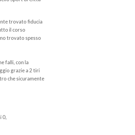
ente trovato fiducia
tto il corso
anno trovato spesso
 falli, con la
gio grazie a 2 tiri
ontro che sicuramente
i 0,