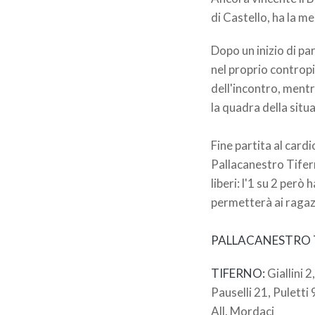
di Castello, ha la m
Dopo un inizio di pa
nel proprio contropi
dell'incontro, mentr
la quadra della situ
Fine partita al card
Pallacanestro Tifern
liberi: l'1 su 2 per
permetterà ai ragazz
PALLACANESTRO T
TIFERNO:
Giallini 
Pauselli 21, Puletti 
All. Mordaci