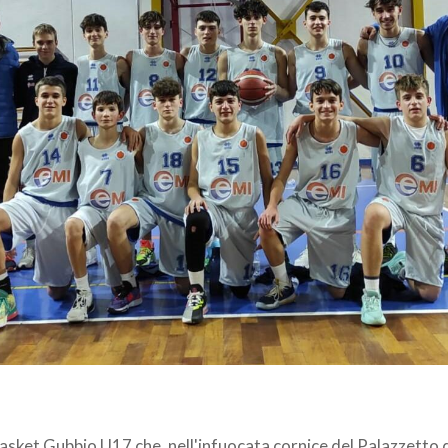
asket Gubbio U17 che, nell'infuocata cornice del Palazzetto d